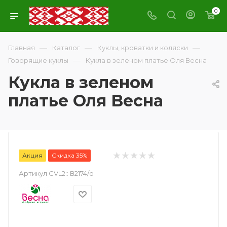
0
—
—
—
Главная
Каталог
Куклы, кроватки и коляски
—
Говорящие куклы
Кукла в зеленом платье Оля Весна
Кукла в зеленом
платье Оля Весна
Акция
Скидка 35%
Артикул CVL2::
В2174/о