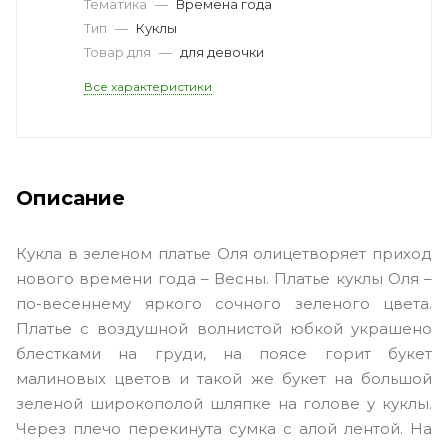
Тематика
—
Времена года
Тип
—
Куклы
Товар для
—
для девочки
Все характеристики
Описание
Кукла в зеленом платье Оля олицетворяет приход
нового времени года – Весны. Платье куклы Оля –
по-весеннему яркого сочного зеленого цвета.
Платье с воздушной волнистой юбкой украшено
блестками на груди, на поясе горит букет
малиновых цветов и такой же букет на большой
зеленой широкополой шляпке на голове у куклы.
Через плечо перекинута сумка с алой лентой. На