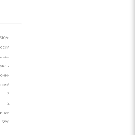
310/о
ссия
асса
уклы
вочки
тный
3
12
личии
а 35%