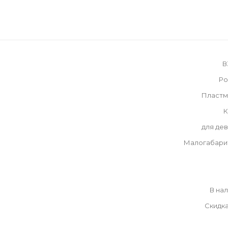
В
Ро
Пластм
К
для де
Малогабари
В на
Скидк