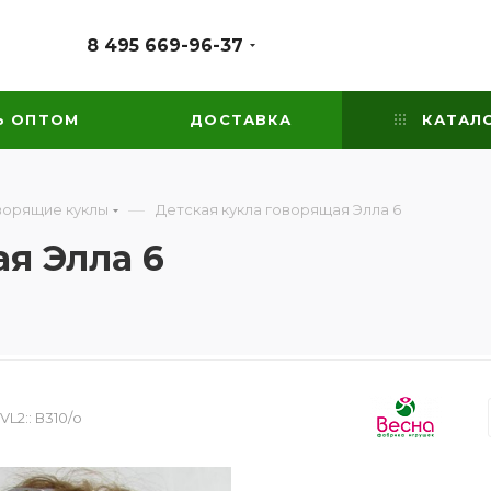
8 495 669-96-37
Ь ОПТОМ
ДОСТАВКА
КАТАЛ
—
ворящие куклы
Детская кукла говорящая Элла 6
я Элла 6
VL2::
В310/о