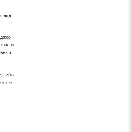
склад
еджер
 товара
тивный
, либо
вайте