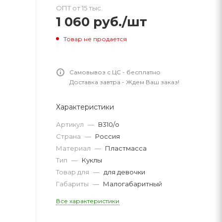
ОПТ от 15 тыс.
1 060
руб.
/шт
Товар не продается
Самовывоз с ЦС - бесплатно
Доставка завтра - Ждем Ваш заказ!
Характеристики
Артикул
—
В310/о
Страна
—
Россия
Материал
—
Пластмасса
Тип
—
Куклы
Товар для
—
для девочки
Габариты
—
Малогабаритный
Все характеристики