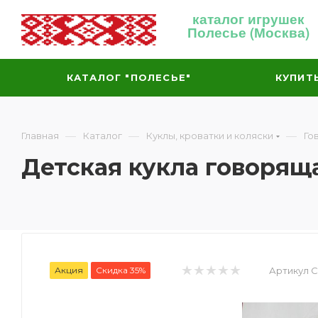
каталог игрушек
Полесье (Москва)
КАТАЛОГ "ПОЛЕСЬЕ"
КУПИТ
—
—
—
Главная
Каталог
Куклы, кроватки и коляски
Го
Детская кукла говоряща
Акция
Скидка 35%
Артикул C