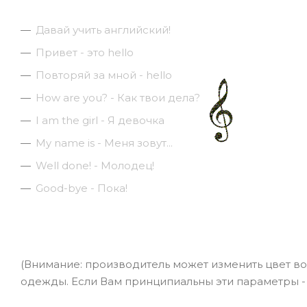
Давай учить английский!
Привет - это hello
Повторяй за мной - hello
How are you? - Как твои дела?
I am the girl - Я девочка
My name is - Меня зовут...
Well done! - Молодец!
Good-bye - Пока!
(Внимание: производитель может изменить цвет вол
одежды. Если Вам принципиальны эти параметры - у