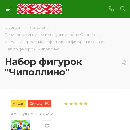
—
—
Главная
Каталог
—
Резиновые игрушки и фигурки завода Огонек
—
Игрушки героев мультфильмов и фигурки из сказок
Набор фигурок "Чиполлино"
Набор фигурок
"Чиполлино"
Акция
Скидка 15%
Артикул CVL2::
си-492