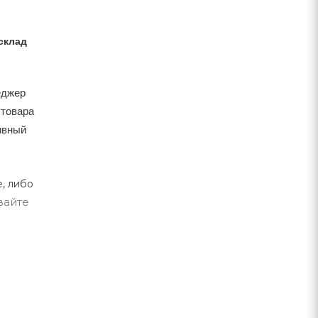
склад
еджер
 товара
тивный
, либо
вайте