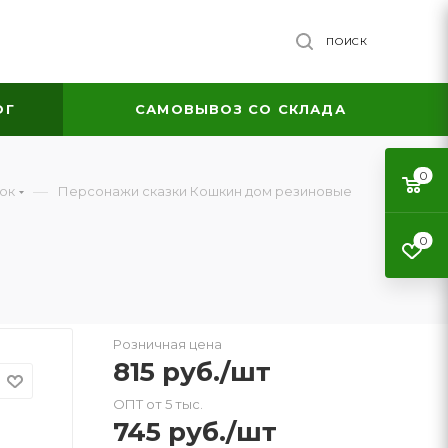
ПОИСК
ОГ
САМОВЫВОЗ СО СКЛАДА
0
—
зок
Персонажи сказки Кошкин дом резиновые
0
Розничная цена
815
руб.
/шт
ОПТ от 5 тыс.
745
руб.
/шт