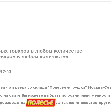
юбых товаров в любом количестве
товаров в любом количестве
-87-43
ва - отгрузка со склада "Полесье-игрушки" Москва-Се
нас на сайте Вы можете выбрать по розничным, мелкооп
производства
, а так же множество други