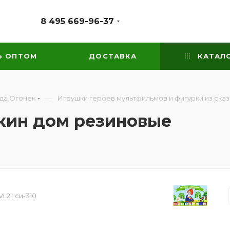
8 495 669-96-37
Ь ОПТОМ
ДОСТАВКА
КАТАЛ
—
ода Огонек
Игрушки героев мультфильмов и фигурки из ска
кин дом резиновые
L2::
си-310