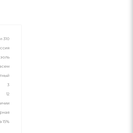
и-310
ссия
изоль
 всем
тный
3
12
личии
рная
а 15%