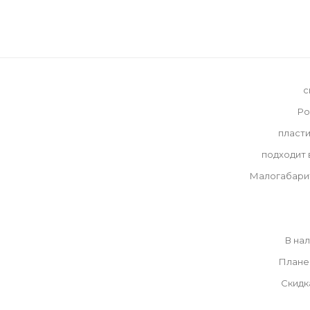
с
Ро
пласт
подходит
Малогабари
В на
Плане
Скидк