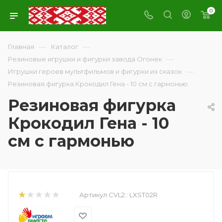
0
—
—
Главная
Каталог
—
Резиновые игрушки и фигурки завода Огонек
—
Игрушки героев мультфильмов и фигурки из сказок
Резиновая фигурка Крокодил Гена - 10 см с гармонью
Резиновая фигурка
Крокодил Гена - 10
см с гармонью
Артикул CVL2::
LXST02R