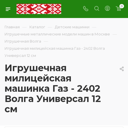
0
—
—
—
Главная
Каталог
Детские машинки
—
Игрушечные металлические модели машин в Москве
—
Игрушечная Волга
Игрушечная милицейская машинка Газ - 2402 Волга
Универсал 12 см
Игрушечная
милицейская
машинка Газ - 2402
Волга Универсал 12
см