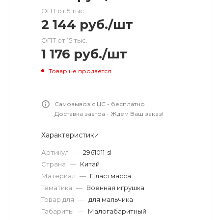
ОПТ от 5 тыс.
2 144
руб.
/шт
ОПТ от 15 тыс.
1 176
руб.
/шт
Товар не продается
Самовывоз с ЦС - бесплатно
Доставка завтра - Ждем Ваш заказ!
Характеристики
Артикул
—
2961011-sl
Страна
—
Китай
Материал
—
Пластмасса
Тематика
—
Военная игрушка
Товар для
—
для мальчика
Габариты
—
Малогабаритный