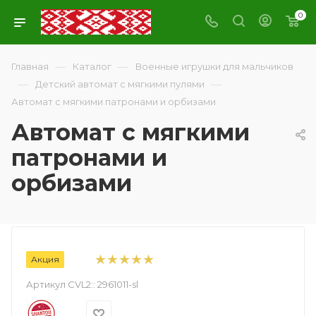
0
—
—
Главная
Каталог
Военные игрушки для мальчиков
—
—
Детский автомат с мягкими пулями
Автомат с мягкими патронами и орбизами
Автомат с мягкими
патронами и
орбизами
Акция
Артикул CVL2::
2961011-sl