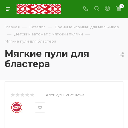
0
—
—
Главная
Каталог
Военные игрушки для мальчиков
—
—
Детский автомат с мягкими пулями
Мягкие пули для бластера
Мягкие пули для
бластера
Артикул CVL2::
1125-а