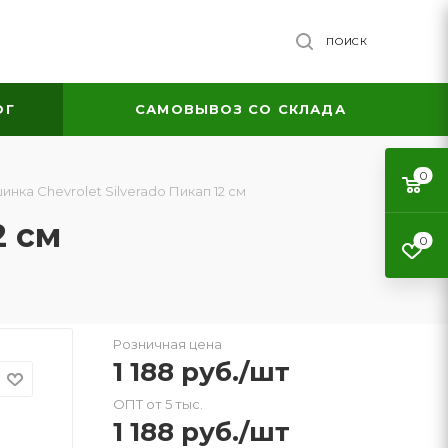
ПОИСК
ОГ
САМОВЫВОЗ СО СКЛАДА
0
нка Chevrolet Silverado Пикап 12 см
2 см
0
Розничная цена
1 188
руб.
/шт
ОПТ от 5 тыс.
1 188
руб.
/шт