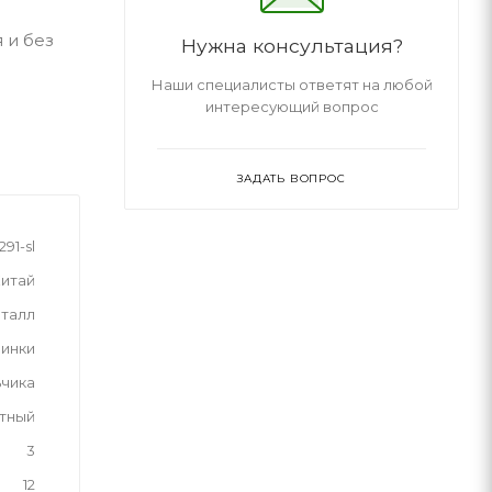
 и без
Нужна консультация?
Наши специалисты ответят на любой
интересующий вопрос
ЗАДАТЬ ВОПРОС
91-sl
итай
талл
инки
ьчика
тный
3
12