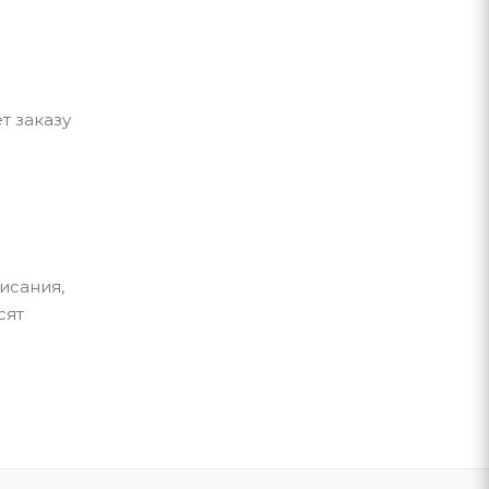
т заказу
исания,
сят