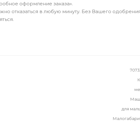
робное оформление заказа».
можно отказаться в любую минуту. Без Вашего одобрения
яться.
70732
К
ме
Маш
для мал
Малогабари