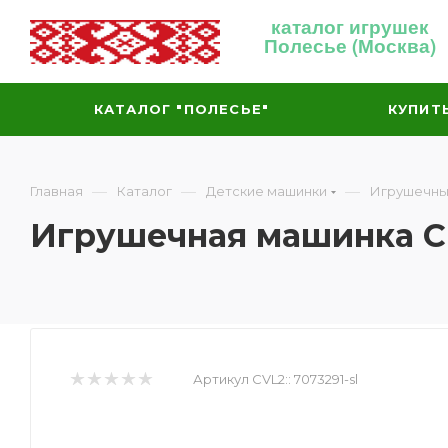
каталог игрушек
Полесье (Москва)
КАТАЛОГ "ПОЛЕСЬЕ"
КУПИТ
—
—
—
Главная
Каталог
Детские машинки
Игрушечны
Игрушечная машинка Che
Артикул CVL2::
7073291-sl