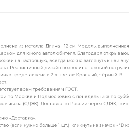
олнена из металла, Длина - 12 см. Модель, выполненная
одарком для юного автолюбителя. Благодаря открыва
жей на настоящую, всегда можно заглянуть к ней вну
ана. Реалистичный дизайн позволит с головой погрузит
нка представлена в 2-х цветах: Красный, Чёрный. В
ет.
тствует всем требованиям ГОСТ.
ой по Москве и Подмосковью с понедельника по суббо
овывоза (СДЭК). Доставка по России через СДЭК, почт
ню «Доставка».
о (если нужно больше 1 шт.), кликнуть на значок - "В к