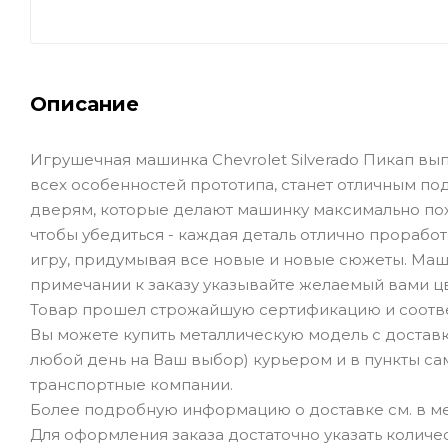
Описание
Игрушечная машинка Chevrolet Silverado Пикап вып
всех особенностей прототипа, станет отличным п
дверям, которые делают машинку максимально похо
чтобы убедиться - каждая деталь отлично проработ
игру, придумывая все новые и новые сюжеты. Маши
примечании к заказу указывайте желаемый вами цв
Товар прошел строжайшую сертификацию и соотве
Вы можете купить металлическую модель с доставк
любой день на Ваш выбор) курьером и в пункты сам
транспортные компании.
Более подробную информацию о доставке см. в ме
Для оформления заказа достаточно указать количеств