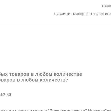
В на
ЦС Химки-Планерная Родные иг
юбых товаров в любом количестве
товаров в любом количестве
-87-43
ва - отгрузка со склада "Полесье-игрушки" Москва-Се