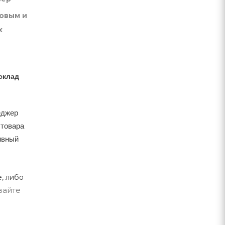
товым и
х
склад
еджер
 товара
тивный
, либо
вайте