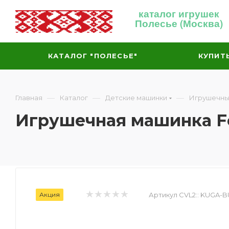
каталог игрушек
Полесье (Москва)
КАТАЛОГ "ПОЛЕСЬЕ"
КУПИТ
—
—
—
Главная
Каталог
Детские машинки
Игрушечны
Игрушечная машинка F
Акция
Артикул CVL2::
KUGA-B