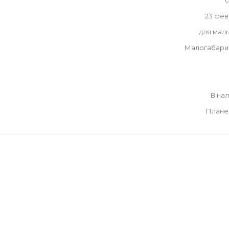
с
23 фе
для мал
Малогабари
В на
Плане