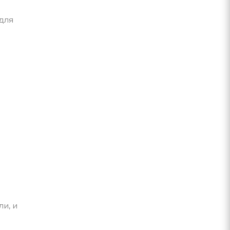
для
и, и