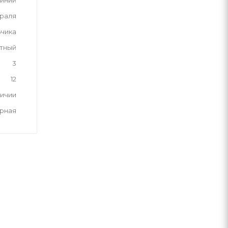
иний
враля
ьчика
тный
3
12
личии
рная