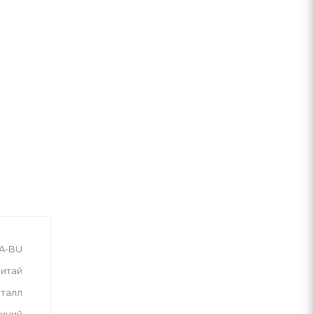
A-BU
итай
талл