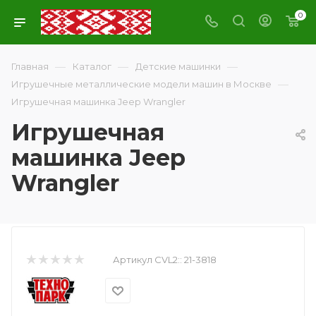
0
—
—
—
Главная
Каталог
Детские машинки
—
Игрушечные металлические модели машин в Москве
Игрушечная машинка Jeep Wrangler
Игрушечная
машинка Jeep
Wrangler
Артикул CVL2::
21-3818