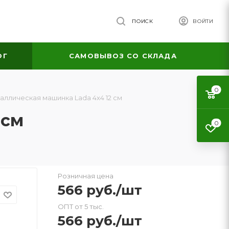
ПОИСК
ВОЙТИ
ОГ
САМОВЫВОЗ СО СКЛАДА
0
ллическая машинка Lada 4x4 12 см
 см
0
Розничная цена
566
руб.
/шт
ОПТ от 5 тыс.
566
руб.
/шт