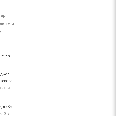
вер
товым и
х
склад
еджер
 товара
тивный
, либо
вайте