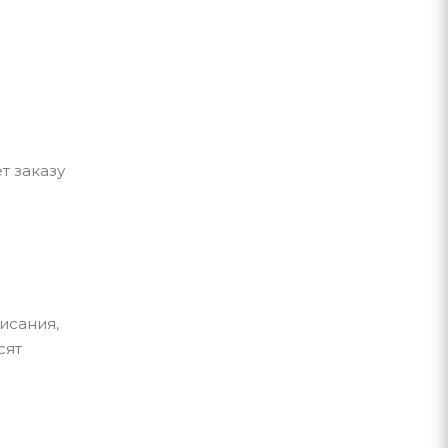
т заказу
исания,
сят