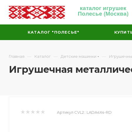
каталог игрушек
Полесье (Москва)
КАТАЛОГ "ПОЛЕСЬЕ"
КУПИТ
—
—
—
Главная
Каталог
Детские машинки
Игрушечны
Игрушечная металличес
Артикул CVL2::
LADA4X4-RD