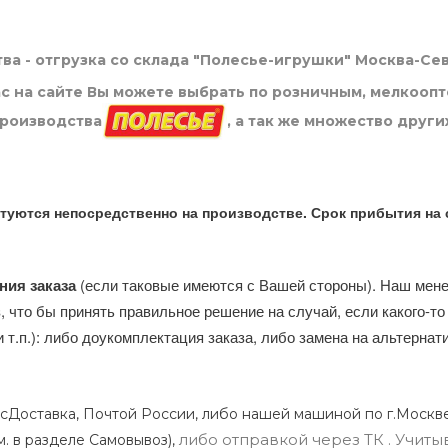
ва - отгрузка со склада "Полесье-игрушки" Москва-Се
нас на сайте Вы можете выбрать по розничным, мелкооп
производства
, а так же множество други
туются непосредственно на производстве. Срок прибытия на 
ния заказа
(если таковые имеются с Вашей стороны). Наш мен
, что бы принять правильное решение на случай, если какого-то
и т.п.): либо доукомплектация заказа, либо замена на альтерна
сДоставка, Почтой России, либо нашей машиной по г.Москве
либо отправкой через ТК . Учиты
м. в разделе Самовывоз),