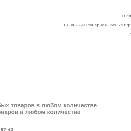
В на
ЦС Химки-Планерная Родные иг
2
юбых товаров в любом количестве
товаров в любом количестве
-87-43