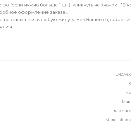
о (если нужно больше 1 шт.), кликнуть на значок - "В к
робное оформление заказа».
можно отказаться в любую минуту. Без Вашего одобрения
яться.
LADA4X
К
ме
Маш
для мал
Малогабари