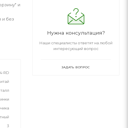
орзину" и
 и без
Нужна консультация?
Наши специалисты ответят на любой
интересующий вопрос
ЗАДАТЬ ВОПРОС
4-RD
итай
талл
инки
ьчика
тный
3