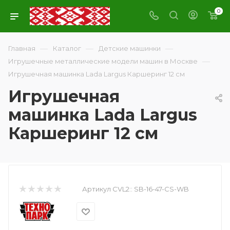
0
—
—
—
Главная
Каталог
Детские машинки
—
Игрушечные металлические модели машин в Москве
Игрушечная машинка Lada Largus Каршеринг 12 см
Игрушечная
машинка Lada Largus
Каршеринг 12 см
Артикул CVL2::
SB-16-47-CS-WB