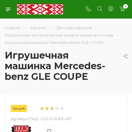
0
—
—
—
Главная
Каталог
Детские машинки
—
Игрушечные металлические модели машин в Москве
Игрушечная машинка Mercedes-benz GLE COUPE
Игрушечная
машинка Mercedes-
benz GLE COUPE
Акция
Артикул CVL2::
GLE-COUPE-WT