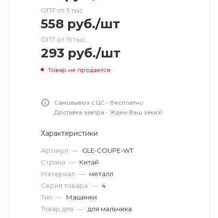
ОПТ от 5 тыс.
558
руб.
/шт
ОПТ от 15 тыс.
293
руб.
/шт
Товар не продается
Самовывоз с ЦС - бесплатно
Доставка завтра - Ждем Ваш заказ!
Характеристики
Артикул
—
GLE-COUPE-WT
Страна
—
Китай
Материал
—
металл
Серия товара
—
4
Тип
—
Машинки
Товар для
—
для мальчика