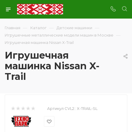
—
—
—
Главная
Каталог
Детские машинки
—
Игрушечные металлические модели машин в Москве
Игрушечная машинка Nissan X-Trail
Игрушечная
машинка Nissan X-
Trail
Артикул CVL2::
X-TRAIL-SL