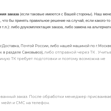
ния заказа
(если таковые имеются с Вашей стороны). Наш мен
, что бы принять правильное решение на случай, если какого-то
и т.п.): либо доукомплектация заказа, либо замена на альтерна
сДоставка, Почтой России, либо нашей машиной по г.Москве
либо отправкой через ТК . Учиты
м. в разделе Самовывоз),
ли иную ТК требует подготовки и поэтому возможна не
ванный заказ. После обработки менеджер присваивае
 мейл и СМС на телефон.