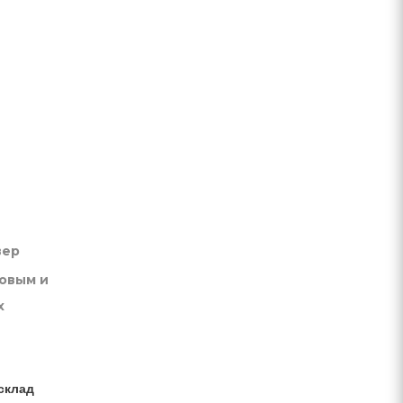
вер
товым и
х
склад