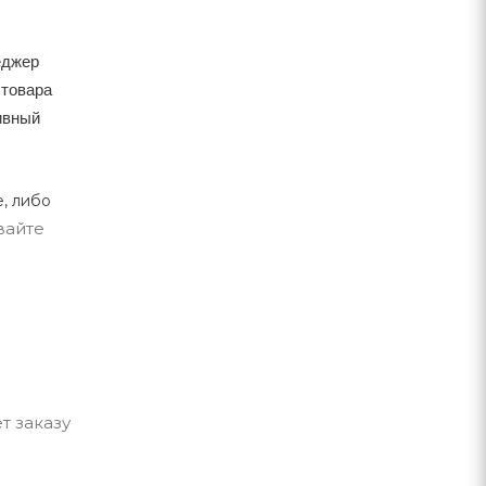
еджер
 товара
тивный
, либо
вайте
т заказу