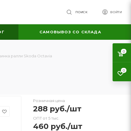
ПОИСК
ВОЙТИ
ОГ
САМОВЫВОЗ СО СКЛАДА
0
инка ралли Skoda Octavia
0
Розничная цена
288
руб.
/шт
ОПТ от 5 тыс.
460
руб.
/шт