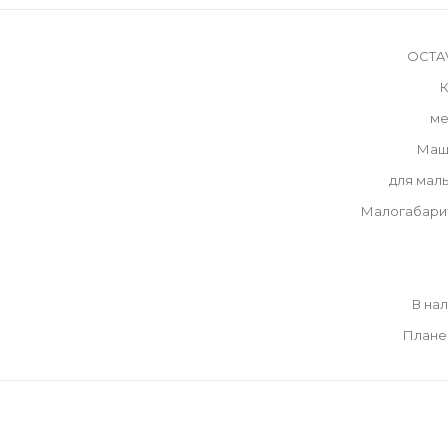
OCTAV
К
ме
Маш
для мал
Малогабари
В на
Плане