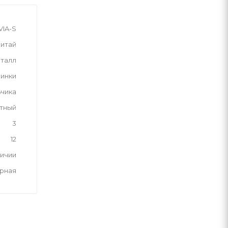
IA-S
итай
талл
инки
ьчика
тный
3
12
личии
рная