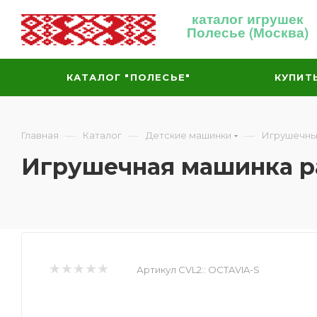
каталог игрушек
Полесье (Москва)
КАТАЛОГ "ПОЛЕСЬЕ"
КУПИТ
—
—
—
Главная
Каталог
Детские машинки
Игрушечны
Игрушечная машинка ра
Артикул CVL2::
OCTAVIA-S