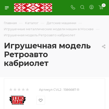
0
—
—
—
Главная
Каталог
Детские машинки
—
Игрушечные металлические модели машин в Москве
Игрушечная модель Ретроавто кабриолет
Игрушечная модель
Ретроавто
кабриолет
Артикул CVL2::
1586687-R