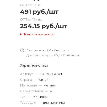
ОПТ от 5 тыс.
491
руб.
/шт
ОПТ от 15 тыс.
254.15
руб.
/шт
Товар не продается
Самовывоз с ЦС - бесплатно
Доставка завтра - Ждем Ваш заказ!
Характеристики
Артикул
—
COROLLA-WT
Страна
—
Китай
Материал
—
металл
Серия товара
—
4
Тип
—
Машинки
Товар для
—
для мальчика