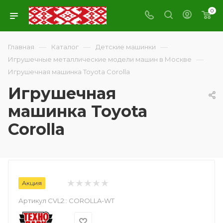
0
—
—
—
Главная
Каталог
Детские машинки
—
Игрушечные металлические модели машин в Москве
Игрушечная машинка Toyota Corolla
Игрушечная
машинка Toyota
Corolla
Акция
Артикул CVL2::
COROLLA-WT