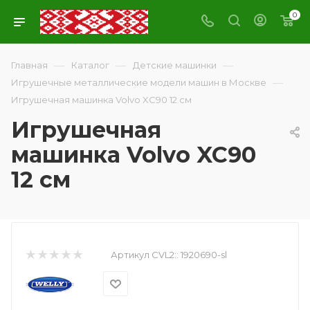
0
—
—
—
Главная
Каталог
Детские машинки
—
Игрушечные металлические модели машин в Москве
Игрушечная машинка Volvo XC90 12 см
Игрушечная
машинка Volvo XC90
12 см
Артикул CVL2::
1920690-sl