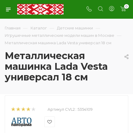
0
—
—
—
Главная
Каталог
Детские машинки
—
Игрушечные металлические модели машин в Москве
Металлическая машинка Lada Vesta универсал 18 см
Металлическая
машинка Lada Vesta
универсал 18 см
Артикул CVL2::
5354109