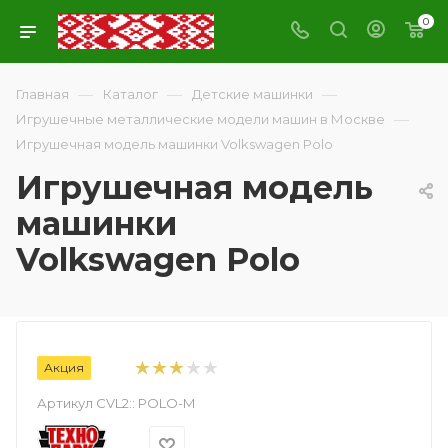
0
—
—
—
Главная
Каталог
Детские машинки
—
Игрушечные металлические модели машин в Москве
Игрушечная модель машинки Volkswagen Polo
Игрушечная модель
машинки
Volkswagen Polo
Акция
Артикул CVL2::
POLO-M