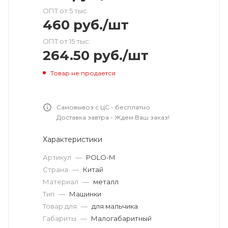
ОПТ от 5 тыс.
460
руб.
/шт
ОПТ от 15 тыс.
264.50
руб.
/шт
Товар не продается
Самовывоз с ЦС - бесплатно
Доставка завтра - Ждем Ваш заказ!
Характеристики
Артикул
—
POLO-M
Страна
—
Китай
Материал
—
металл
Тип
—
Машинки
Товар для
—
для мальчика
Габариты
—
Малогабаритный