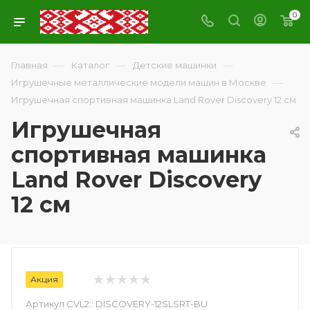
0
—
—
—
Главная
Каталог
Детские машинки
—
Игрушечные металлические модели машин в Москве
Игрушечная спортивная машинка Land Rover Discovery 12 см
Игрушечная
спортивная машинка
Land Rover Discovery
12 см
Акция
Артикул CVL2::
DISCOVERY-12SLSRT-BU