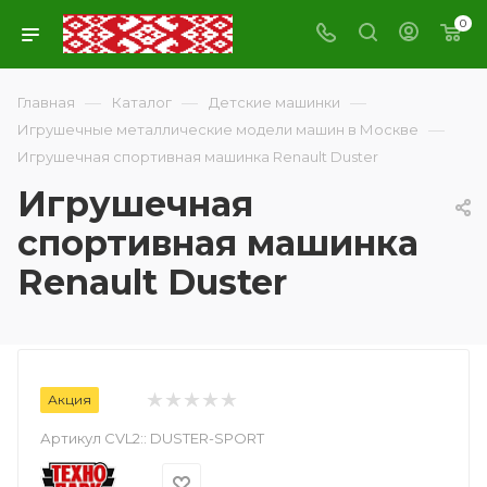
0
—
—
—
Главная
Каталог
Детские машинки
—
Игрушечные металлические модели машин в Москве
Игрушечная спортивная машинка Renault Duster
Игрушечная
спортивная машинка
Renault Duster
Акция
Артикул CVL2::
DUSTER-SPORT