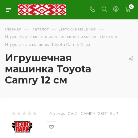
0
—
—
—
Главная
Каталог
Детские машинки
—
Игрушечные металлические модели машин в Москве
Игрушечная машинка Toyota Camry 12 см
Игрушечная
машинка Toyota
Camry 12 см
Артикул CVL2::
CAMRY-12SRT-SUP