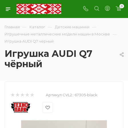
0
—
—
—
Главная
Каталог
Детские машинки
—
Игрушечные металлические модели машин в Москве
Игрушка AUDI Q7 чёрный
Игрушка AUDI Q7
чёрный
Артикул CVL2::
67305-black