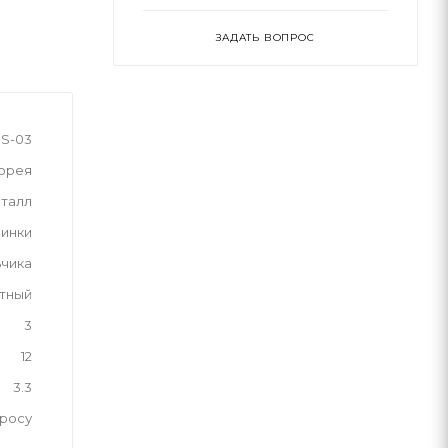
ЗАДАТЬ ВОПРОС
S-03
орея
талл
инки
ьчика
тный
3
12
3.3
просу