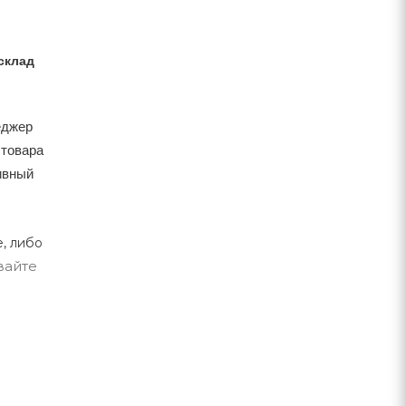
склад
еджер
 товара
тивный
, либо
вайте