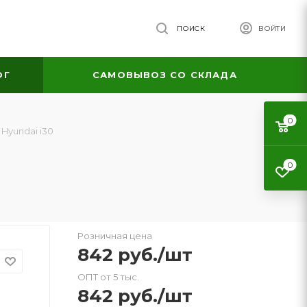
ПОИСК
ВОЙТИ
ОГ
САМОВЫВОЗ СО СКЛАДА
0
Hyundai i30
0
Розничная цена
842
руб.
/шт
ОПТ от 5 тыс.
842
руб.
/шт