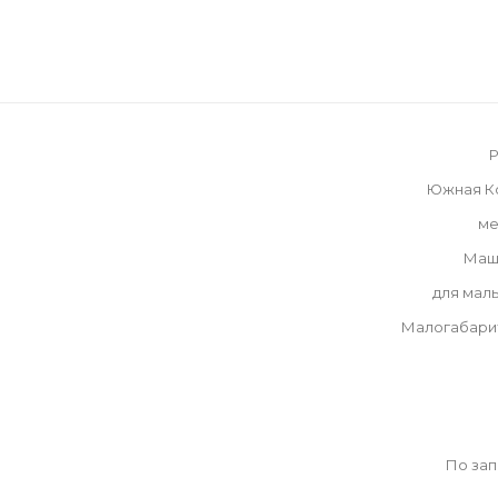
P
Южная К
ме
Маш
для мал
Малогабари
По за