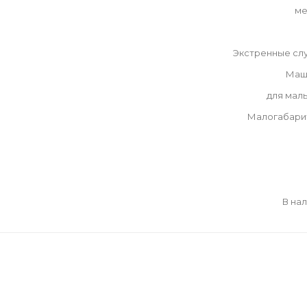
ме
Экстренные сл
Маш
для мал
Малогабари
В на