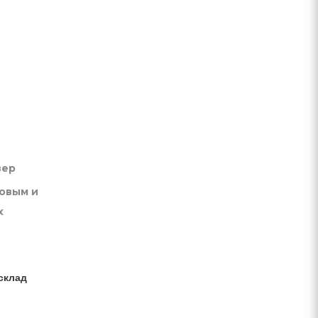
вер
товым и
х
склад