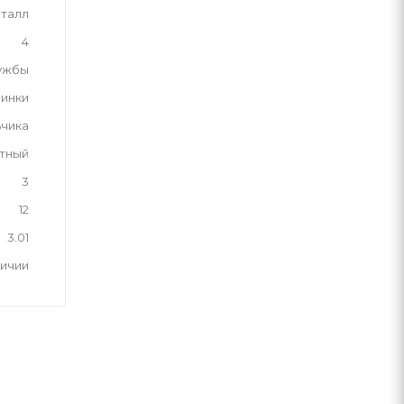
талл
4
ужбы
инки
ьчика
тный
3
12
3.01
личии