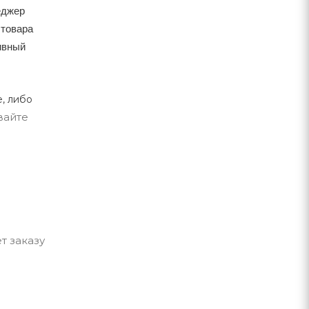
еджер
 товара
тивный
, либо
вайте
т заказу