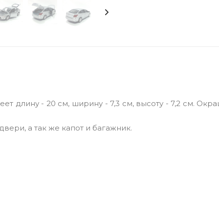
длину - 20 см, ширину - 7,3 см, высоту - 7,2 см. Окр
вери, а так же капот и багажник.