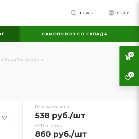
ПОИСК
ВОЙТИ
ОГ
САМОВЫВОЗ СО СКЛАДА
0
а Форд Фокус 20 см
0
Розничная цена
538
руб.
/шт
ОПТ от 5 тыс.
860
руб.
/шт