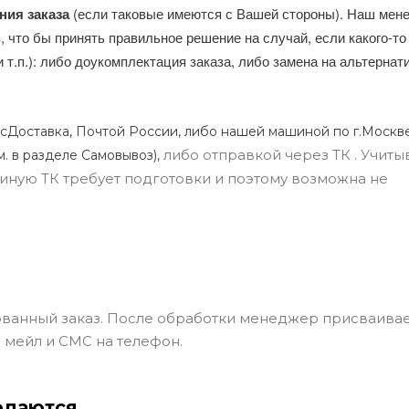
ния заказа
(если таковые имеются с Вашей стороны). Наш мен
, что бы принять правильное решение на случай, если какого-то
и т.п.): либо доукомплектация заказа, либо замена на альтерна
сДоставка, Почтой России, либо нашей машиной по г.Москве
либо отправкой через ТК . Учиты
м. в разделе Самовывоз),
ли иную ТК требует подготовки и поэтому возможна не
ванный заказ. После обработки менеджер присваивае
 мейл и СМС на телефон.
одаются