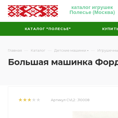
каталог игрушек
Полесье (Москва)
КАТАЛОГ "ПОЛЕСЬЕ"
КУПИТ
—
—
—
Главная
Каталог
Детские машинки
Игрушечны
Большая машинка Форд
Артикул CVL2::
J10008