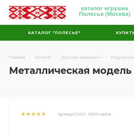
каталог игрушек
Полесье (Москва)
КАТАЛОГ "ПОЛЕСЬЕ"
КУПИТ
—
—
—
Главная
Каталог
Детские машинки
Игрушечны
Металлическая модель
Артикул CVL2::
41500-rastar