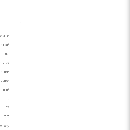
astar
итай
талл
 BMW
инки
ьчика
тный
3
12
3.3
просу