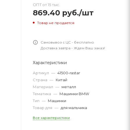
ОПТ от 15 тыс.
869.40
руб.
/шт
Товар не продается
Самовывоз с ЦС - бесплатно
Доставка завтра - Ждем Ваш заказ!
Характеристики
Артикул
—
41500-rastar
Страна
—
Китай
Материал
—
металл
Тематика
—
Машинки BMW
Тип
—
Машинки
Товар для
—
для мальчика
Все характеристики