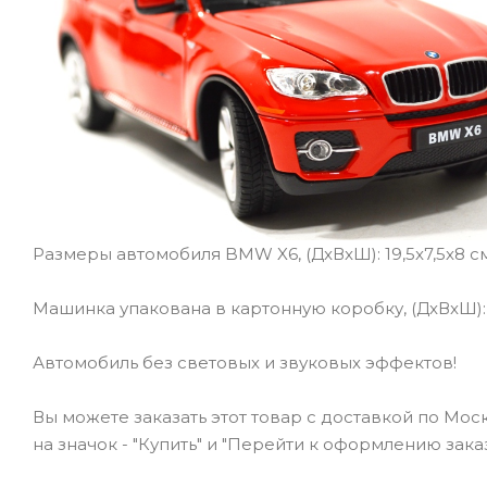
Размеры автомобиля BMW X6, (ДxВxШ): 19,5x7,5x8 с
Машинка упакована в картонную коробку, (ДxВxШ): 
Автомобиль без световых и звуковых эффектов!
Вы можете заказать этот товар с доставкой по Мо
на значок - "Купить" и "Перейти к оформлению заказ