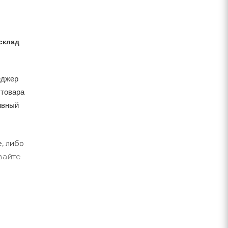
склад
еджер
 товара
тивный
, либо
вайте