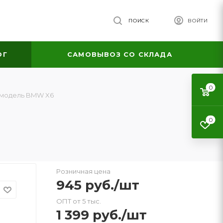
ПОИСК
ВОЙТИ
ОГ
САМОВЫВОЗ СО СКЛАДА
0
 модель BMW X6
0
Розничная цена
945
руб.
/шт
ОПТ от 5 тыс.
1 399
руб.
/шт