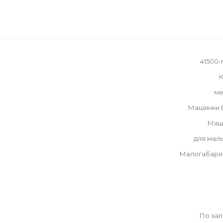
41500-r
К
ме
Машинки
Маш
для мал
Малогабари
По за