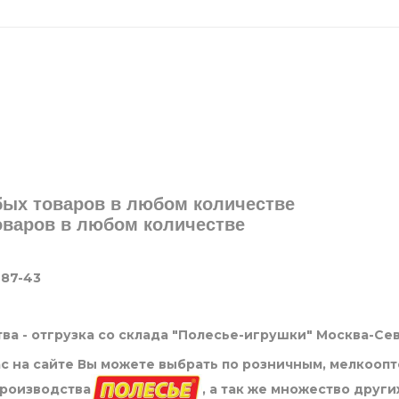
юбых товаров в любом количестве
товаров в любом количестве
-87-43
ва - отгрузка со склада "Полесье-игрушки" Москва-Се
нас на сайте Вы можете выбрать по розничным, мелкооп
производства
, а так же множество други