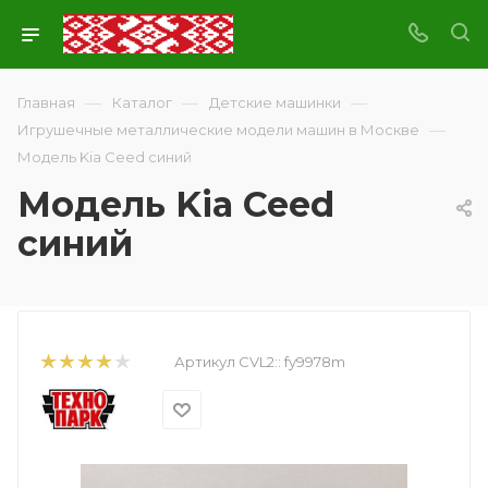
—
—
—
Главная
Каталог
Детские машинки
—
Игрушечные металлические модели машин в Москве
Модель Kia Ceed синий
Модель Kia Ceed
синий
Артикул CVL2::
fy9978m