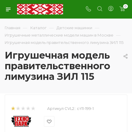
0
—
—
—
Главная
Каталог
Детские машинки
—
Игрушечные металлические модели машин в Москве
Игрушечная модель правительственного лимузина ЗИЛ 115
Игрушечная модель
правительственного
лимузина ЗИЛ 115
Артикул CVL2::
ст11-199-1