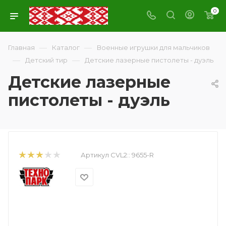
0
—
—
Главная
Каталог
Военные игрушки для мальчиков
—
—
Детский тир
Детские лазерные пистолеты - дуэль
Детские лазерные
пистолеты - дуэль
Артикул CVL2::
9655-R