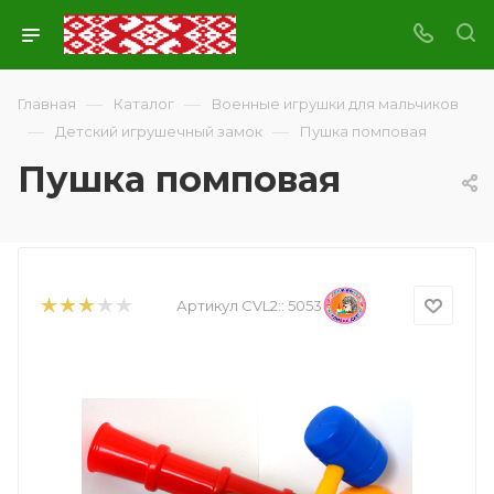
—
—
Главная
Каталог
Военные игрушки для мальчиков
—
—
Детский игрушечный замок
Пушка помповая
Пушка помповая
Артикул CVL2::
5053