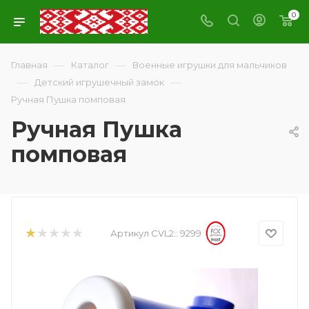
0
—
—
Главная
Каталог
Военные игрушки для мальчиков
—
—
Детский игрушечный замок
Ручная Пушка помповая
Ручная Пушка
помповая
Артикул CVL2::
9299