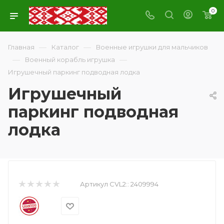
0
—
—
Главная
Каталог
Военные игрушки для мальчиков
—
—
Военный корабль игрушка
Игрушечный паркинг подводная лодка
Игрушечный
паркинг подводная
лодка
Артикул CVL2::
2409994