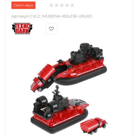
Свет+звук
Артикул CVL2::
MURENA-16SLFIR-URLRD