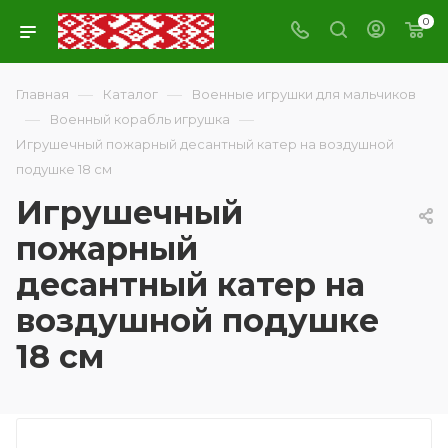
0
—
—
Главная
Каталог
Военные игрушки для мальчиков
—
—
Военный корабль игрушка
Игрушечный пожарный десантный катер на воздушной
подушке 18 см
Игрушечный
пожарный
десантный катер на
воздушной подушке
18 см