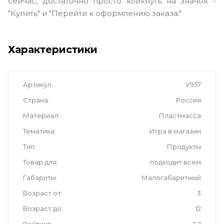
сейчас, достаточно просто кликнуть на значок -
"Купить" и "Перейти к оформлению заказа."
Характеристики
Артикул
У957
Страна
Россия
Материал
Пластмасса
Тематика
Игра в магазин
Тип
Продукты
Товар для
подходит всем
Габариты
Малогабаритный
Возраст от
3
Возраст до
12