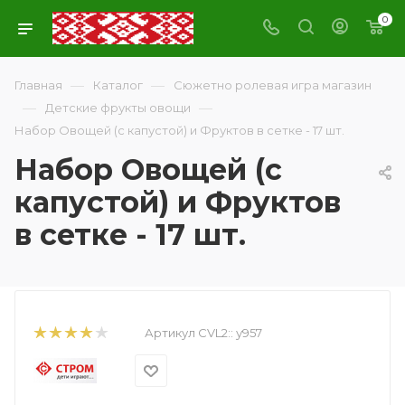
0
—
—
Главная
Каталог
Сюжетно ролевая игра магазин
—
—
Детские фрукты овощи
Набор Овощей (с капустой) и Фруктов в сетке - 17 шт.
Набор Овощей (с
капустой) и Фруктов
в сетке - 17 шт.
Артикул CVL2::
у957