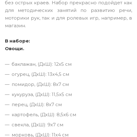
без острых краев. Набор прекрасно подойдет как
для методических занятий по развитию речи,
моторики рук, так и для ролевых игр, например, в
магазин.
В наборе:
Овощи.
баклажан, (ДxШ): 12x5 см
огурец, (ДxШ): 13x4,5 см
помидор, (ДxШ): 8x7 см
кукуруза, (ДxШ): 11,5x5 см
перец, (ДxШ): 8x7 см
картофель, (ДxШ): 8,5x6 см
свекла, (ДxШ): 9x7 см
морковь, (ДxШ): 11x4 см