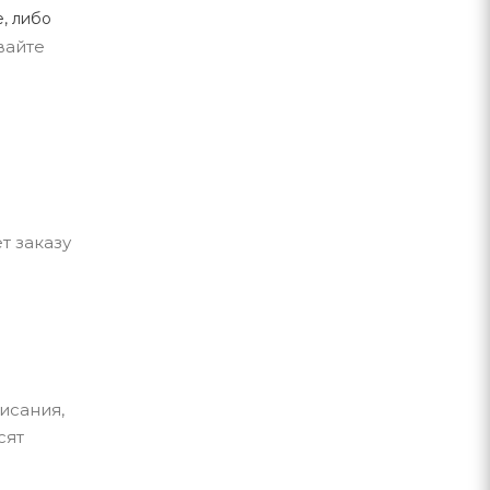
, либо
вайте
т заказу
исания,
сят