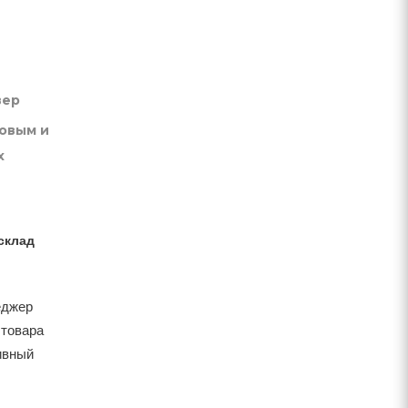
вер
товым и
х
склад
еджер
 товара
тивный