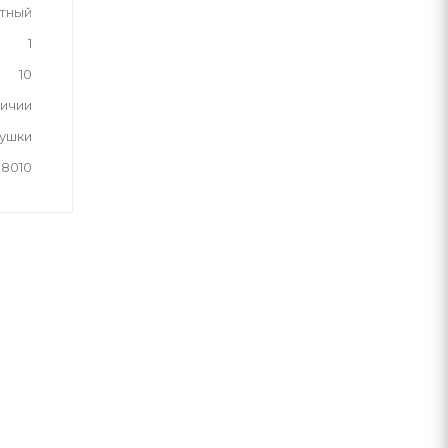
тный
1
10
личии
рушки
38010