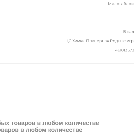
Малогабари
В на
ЦС Химки-Планерная Родные иг
46101367
юбых товаров в любом количестве
товаров в любом количестве