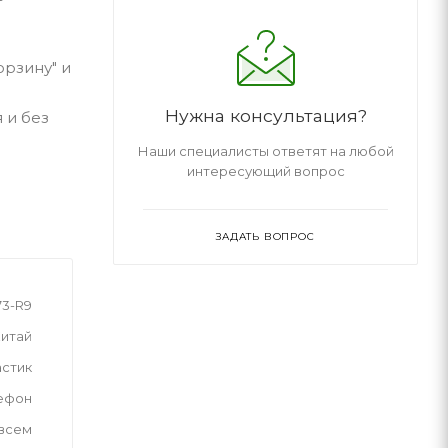
орзину" и
Нужна консультация?
 и без
Наши специалисты ответят на любой
интересующий вопрос
ЗАДАТЬ ВОПРОС
73-R9
итай
астик
ефон
 всем