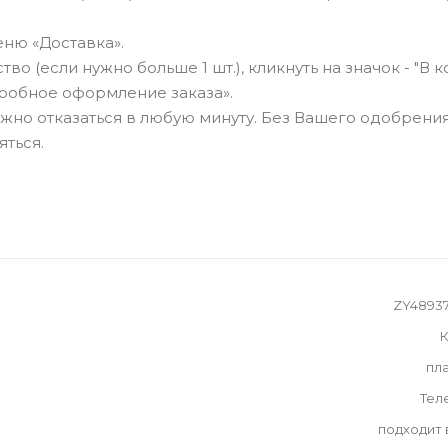
ню «Доставка».
о (если нужно больше 1 шт.), кликнуть на значок - "В к
робное оформление заказа».
можно отказаться в любую минуту. Без Вашего одобрения
яться.
ZY4893
К
пл
Тел
подходит