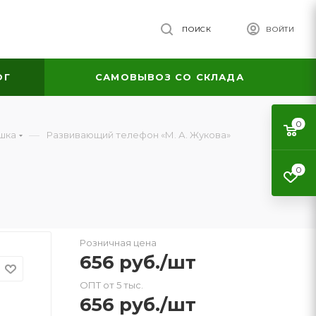
ПОИСК
ВОЙТИ
ОГ
САМОВЫВОЗ СО СКЛАДА
0
—
шка
Развивающий телефон «М. А. Жукова»
0
Розничная цена
656
руб.
/шт
ОПТ от 5 тыс.
656
руб.
/шт