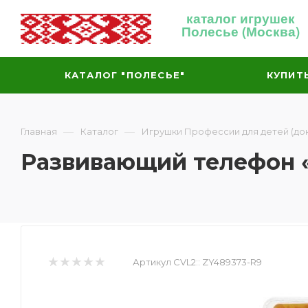
каталог игрушек
Полесье (Москва)
КАТАЛОГ "ПОЛЕСЬЕ"
КУПИТ
—
—
Главная
Каталог
Игрушки Профессии для детей (док
Развивающий телефон «
Артикул CVL2::
ZY489373-R9