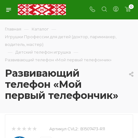
0
—
—
Главная
Каталог
Игрушки Профессии для детей (доктор, парикмахер,
водитель, мастер)
—
—
Детский телефон игрушка
Развивающий телефон «Мой первый телефончик»
Развивающий
телефон «Мой
первый телефончик»
Артикул CVL2::
B1507473-R11