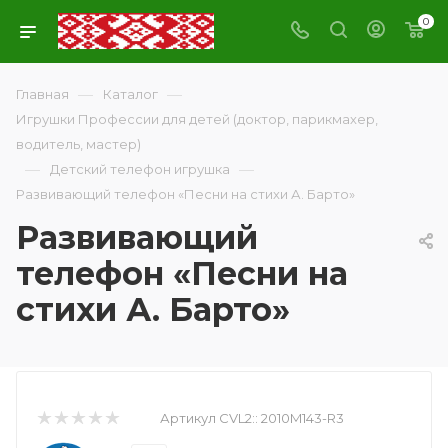
0
—
—
Главная
Каталог
Игрушки Профессии для детей (доктор, парикмахер,
водитель, мастер)
—
—
Детский телефон игрушка
Развивающий телефон «Песни на стихи А. Барто»
Развивающий
телефон «Песни на
стихи А. Барто»
Артикул CVL2::
2010M143-R3