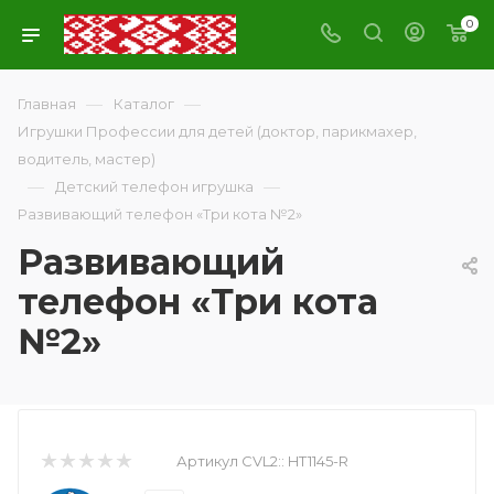
0
—
—
Главная
Каталог
Игрушки Профессии для детей (доктор, парикмахер,
водитель, мастер)
—
—
Детский телефон игрушка
Развивающий телефон «Три кота №2»
Развивающий
телефон «Три кота
№2»
Артикул CVL2::
HT1145-R