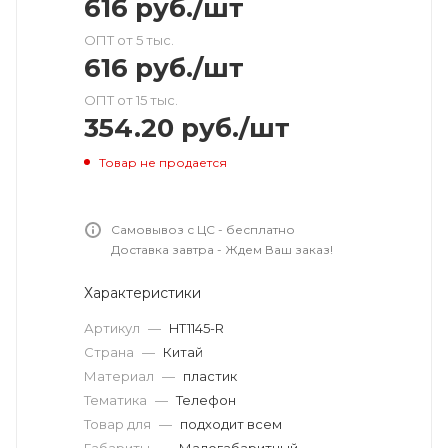
616
руб.
/шт
ОПТ от 5 тыс.
616
руб.
/шт
ОПТ от 15 тыс.
354.20
руб.
/шт
Товар не продается
Самовывоз с ЦС - бесплатно
Доставка завтра - Ждем Ваш заказ!
Характеристики
Артикул
—
HT1145-R
Страна
—
Китай
Материал
—
пластик
Тематика
—
Телефон
Товар для
—
подходит всем
Габариты
—
Малогабаритный