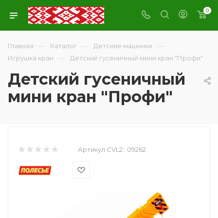
0
—
—
—
Главная
Каталог
Детские машинки
—
Игрушка кран
Детский гусеничный мини кран "Профи"
Детский гусеничный
мини кран "Профи"
Артикул CVL2::
09262