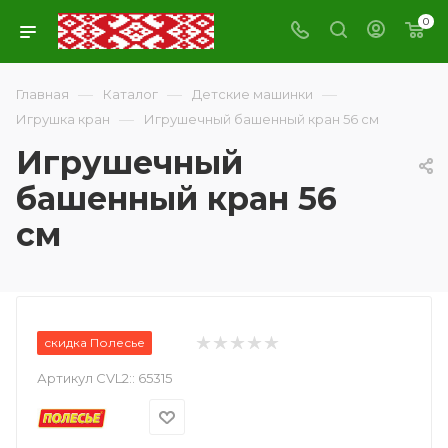
0
—
—
—
Главная
Каталог
Детские машинки
—
Игрушка кран
Игрушечный башенный кран 56 см
Игрушечный
башенный кран 56
см
скидка Полесье
Артикул CVL2::
65315