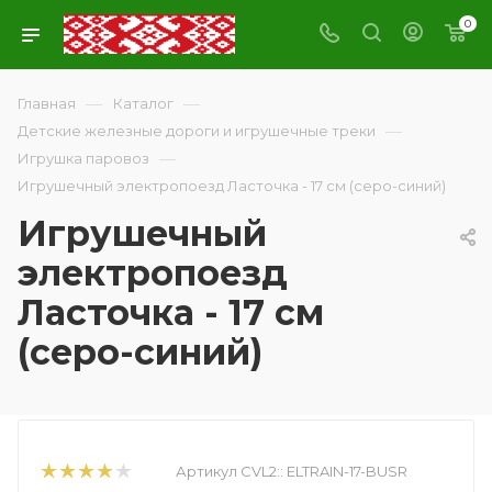
0
—
—
Главная
Каталог
—
Детские железные дороги и игрушечные треки
—
Игрушка паровоз
Игрушечный электропоезд Ласточка - 17 см (серо-синий)
Игрушечный
электропоезд
Ласточка - 17 см
(серо-синий)
Артикул CVL2::
ELTRAIN-17-BUSR