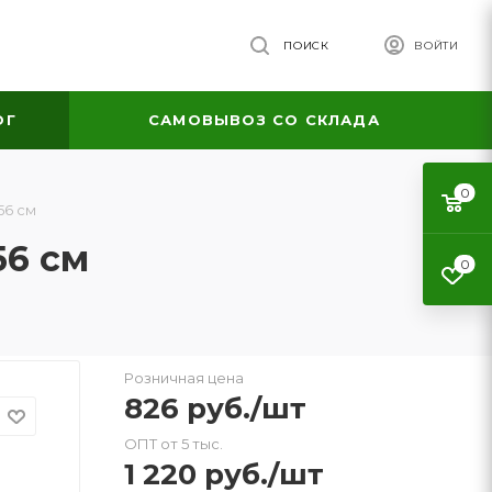
ПОИСК
ВОЙТИ
ОГ
САМОВЫВОЗ СО СКЛАДА
0
56 см
56 см
0
Розничная цена
826
руб.
/шт
ОПТ от 5 тыс.
1 220
руб.
/шт