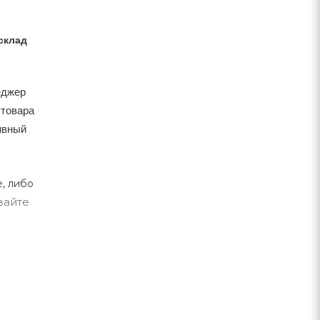
склад
еджер
 товара
тивный
, либо
вайте