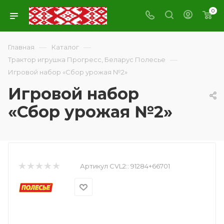
0
—
—
Главная
Каталог
—
Трактор игрушка Прогресс, Беларус Полесье
Игровой набор «Сбор урожая №2»
Игровой набор
«Сбор урожая №2»
Артикул CVL2::
91284+66701