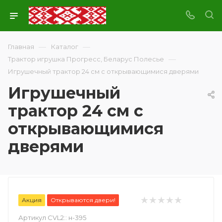
—
—
Главная
Каталог
—
Трактор игрушка Прогресс, Беларус Полесье
Игрушечный трактор 24 см с открывающимися дверями
Игрушечный
трактор 24 см с
открывающимися
дверями
Акция
Открываются двери!
Артикул CVL2::
н-395