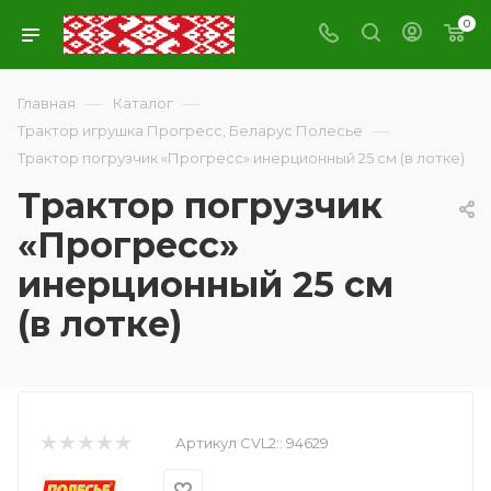
0
—
—
Главная
Каталог
—
Трактор игрушка Прогресс, Беларус Полесье
Трактор погрузчик «Прогресс» инерционный 25 см (в лотке)
Трактор погрузчик
«Прогресс»
инерционный 25 см
(в лотке)
Артикул CVL2::
94629