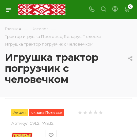
0
—
—
Главная
Каталог
—
Трактор игрушка Прогресс, Беларус Полесье
Игрушка трактор погрузчик с человечком
Игрушка трактор
погрузчик с
человечком
Акция
скидка Полесье
Артикул CVL2::
77332