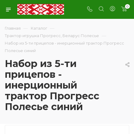
0
—
—
Главная
Каталог
—
Трактор игрушка Прогресс, Беларус Полесье
Набор из 5-ти прицепов - инерционный трактор Прогресс
Полесье синий
Набор из 5-ти
прицепов -
инерционный
трактор Прогресс
Полесье синий