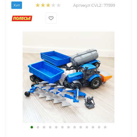
Хит
Артикул CVL2::
77599