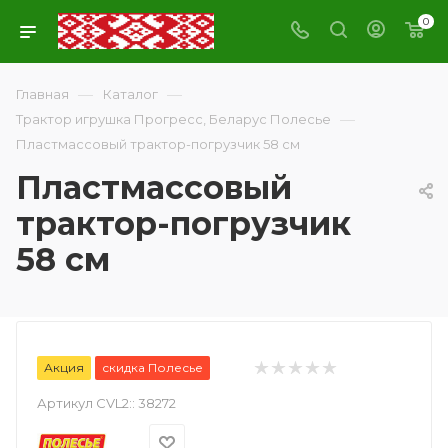
0
—
—
Главная
Каталог
—
Трактор игрушка Прогресс, Беларус Полесье
Пластмассовый трактор-погрузчик 58 см
Пластмассовый
трактор-погрузчик
58 см
Акция
скидка Полесье
Артикул CVL2::
38272